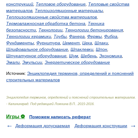
конструкций
,
Тепловое оборудование
,
Тепловые свойства
материалов
,
Теплоизоляционные материалы
,
Теплоизоляционные свойства материалов
,
Термовлажносная обработка бетона
,
Техника
безопасности
,
Технологии
,
Технологии бетонирования
,
Технологии керамики
,
Трубы
,
Фанера
,
Фермы
,
Фибра
,
Фундаменты
,
Фурнитура
,
Цемент
,
Цеха
,
Шлаки
,
Шлифовальное оборудование
,
Шпаклевки
,
Шпон
,
Штукатурное оборудование
,
Шум
,
Щебень
,
Экономика
,
Эмали
,
Эмульсии
,
Энергетическое оборудование
Источник:
Энциклопедия терминов, определений и пояснений
строительных материалов
Энциклопедия терминов, определений и пояснений строительных материалов.
- Калининград
.
Под редакцией Ложкина В.П.
.
2015-2016
.
Игры ⚽
Поможем написать реферат
Деформация допускаемая
Деформация конструкции