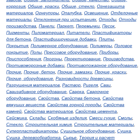
коррозия
,
Общие, краски
,
Общие, стекло
,
Огнезащита
материалов
,
Огнеупоры
,
Опалубка
,
Освещение
,
Отделочные
материалы
,
Отклонения при испытаниях
,
Отходы
,
Отходы
производства
,
Панели
,
Паркет
,
Перемычки
,
Песок
,
Пигменты
,
Пиломатериал
,
Питатели
,
Пластификаторы
для бетона
,
Пластифицирующие добавки
,
Плиты
,
Покрытия
,
Полимерное оборудование
,
Полимеры
,
Половое
покрытие
,
Полы
,
Прессовое оборудование
,
Приборы
,
Приспособления
,
Прогоны
,
Проектирование
,
Производства
,
Противоморозные добавки
,
Противопожарное оборудование
,
Прочие
,
Прочие, бетон
,
Прочие, замазки
,
Прочие, краски
,
Прочие, оборудование
,
Разновидности древесины
,
Разрушения материалов
,
Раствор
,
Ригеля
,
Сваи
,
Сваизабивное оборудование
,
Сварка
,
Сварочное
оборудование
,
Свойства
,
Свойства бетона
,
Свойства
вяжущих веществ
,
Свойства горной породы
,
Свойства
камней
,
Свойства материалов
,
Свойства цемента
,
Сейсмика
,
Склады
,
Скобяные изделия
,
Смеси сухие
,
Смолы
,
Стекло
,
Строительная химия
,
Строительные материалы
,
Суперпластификаторы
,
Сушильное оборудование
,
Сушка
,
Сушка, деревообработка
,
Сырье
,
Теория и расчет