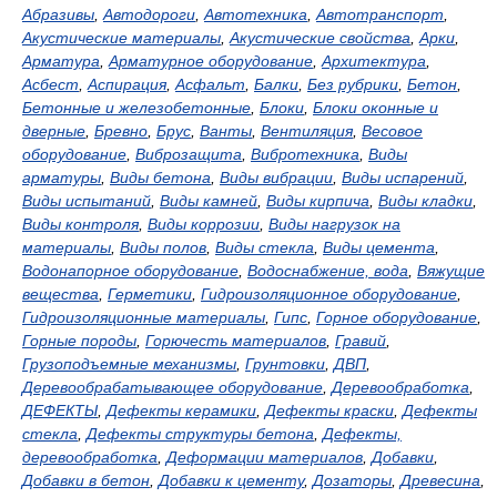
Абразивы
,
Автодороги
,
Автотехника
,
Автотранспорт
,
Акустические материалы
,
Акустические свойства
,
Арки
,
Арматура
,
Арматурное оборудование
,
Архитектура
,
Асбест
,
Аспирация
,
Асфальт
,
Балки
,
Без рубрики
,
Бетон
,
Бетонные и железобетонные
,
Блоки
,
Блоки оконные и
дверные
,
Бревно
,
Брус
,
Ванты
,
Вентиляция
,
Весовое
оборудование
,
Виброзащита
,
Вибротехника
,
Виды
арматуры
,
Виды бетона
,
Виды вибрации
,
Виды испарений
,
Виды испытаний
,
Виды камней
,
Виды кирпича
,
Виды кладки
,
Виды контроля
,
Виды коррозии
,
Виды нагрузок на
материалы
,
Виды полов
,
Виды стекла
,
Виды цемента
,
Водонапорное оборудование
,
Водоснабжение, вода
,
Вяжущие
вещества
,
Герметики
,
Гидроизоляционное оборудование
,
Гидроизоляционные материалы
,
Гипс
,
Горное оборудование
,
Горные породы
,
Горючесть материалов
,
Гравий
,
Грузоподъемные механизмы
,
Грунтовки
,
ДВП
,
Деревообрабатывающее оборудование
,
Деревообработка
,
ДЕФЕКТЫ
,
Дефекты керамики
,
Дефекты краски
,
Дефекты
стекла
,
Дефекты структуры бетона
,
Дефекты,
деревообработка
,
Деформации материалов
,
Добавки
,
Добавки в бетон
,
Добавки к цементу
,
Дозаторы
,
Древесина
,