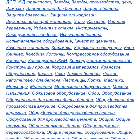
ДСП
,
ЖД транспорт
,
Заводы
,
Заводы, производства, цеха
,
Замазки
,
Заполнители для бетона
,
Защита бетона
,
Защита древесины
,
Защита от коррозии
,
Звукопоглащающий материал
,
Золы
,
Известь
,
Изделия
деревянные
,
Изделия из стекла
,
Инструменты
,
Инструменты геодезия
,
Испытания бетона
,
Испытательное оборудование
,
Качество цемента
,
Качество, контроль
,
Керамика
,
Керамика и огнеупоры
,
Клеи
,
Клинкер
,
Колодцы
,
Колонны
,
Компрессорное оборудование
,
Конвеера
,
Конструкции ЖБИ
,
Конструкции металлические
,
Конструкции прочие
,
Коррозия материалов
,
Крановое
оборудование
,
Краски
,
Лаки
,
Легкие бетоны
,
Легкие
наполнители для бетона
,
Лестницы
,
Лотки
,
Мастики
,
Мельницы
,
Минералы
,
Монтажное оборудование
,
Мосты
,
Напыления
,
Обжиговое оборудование
,
Обои
,
Оборудование
,
Оборудование для производства бетона
,
Оборудование для
производства вяжущие
,
Оборудование для производства
керамики
,
Оборудование для производства стекла
,
Оборудование для производства цемента
,
Общие
,
Общие
термины
,
Общие термины, бетон
,
Общие термины,
деревообработка
,
Общие термины, оборудование
,
Общие,
заводы
,
Общие, заполнители
,
Общие, качество
,
Общие,